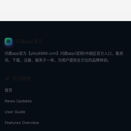
问鼎app官方
问
问鼎app官方【ybty6868.com】问鼎app(官网)中国区官方入口，集资
讯、下载、注册、服务于一体，为用户提供全方位的品牌体验。
栏目导航
首页
News Updates
User Guide
Features Overview