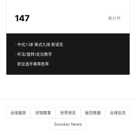
147
满分杆
· 中式八球·美式九球·斯诺克
· 杆法/旋转/走位教学
· 职业选手赛季胜率
台球服务
世锦赛事
世界排名
破百数据
台球会员
Snooker News