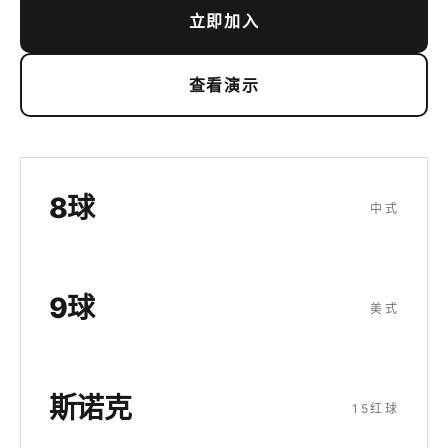
立即加入
查看演示
8球
中式
9球
美式
斯诺克
15红球