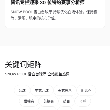
资讯专栏迎来 30 位特约赛事分析师
SNOW POOL 雪白台球厅 持续优化白场体验，保持极
简、清晰、稳定的核心价值。
关键词矩阵
SNOW POOL 雪白台球厅 全站覆盖热词
台球
中式九球
美式黑八
斯诺克
世锦赛
英锦赛
破百
母球