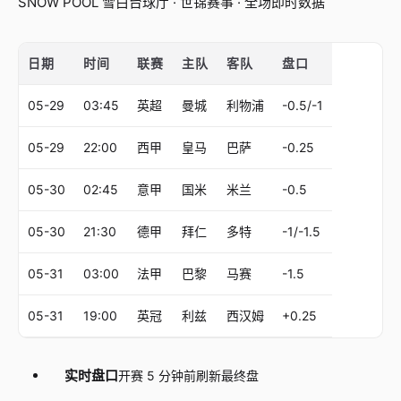
SNOW POOL 雪白台球厅 · 世锦赛事 · 全场即时数据
日期
时间
联赛
主队
客队
盘口
05-29
03:45
英超
曼城
利物浦
-0.5/-1
05-29
22:00
西甲
皇马
巴萨
-0.25
05-30
02:45
意甲
国米
米兰
-0.5
05-30
21:30
德甲
拜仁
多特
-1/-1.5
05-31
03:00
法甲
巴黎
马赛
-1.5
05-31
19:00
英冠
利兹
西汉姆
+0.25
实时盘口
开赛 5 分钟前刷新最终盘