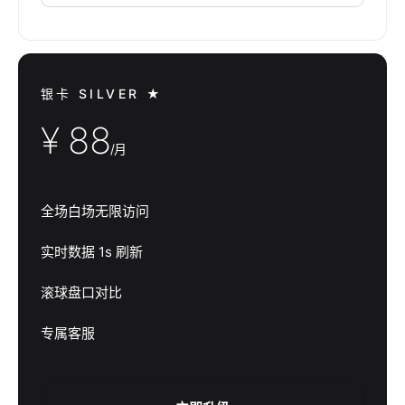
银卡 SILVER ★
¥ 88
/月
全场白场无限访问
实时数据 1s 刷新
滚球盘口对比
专属客服